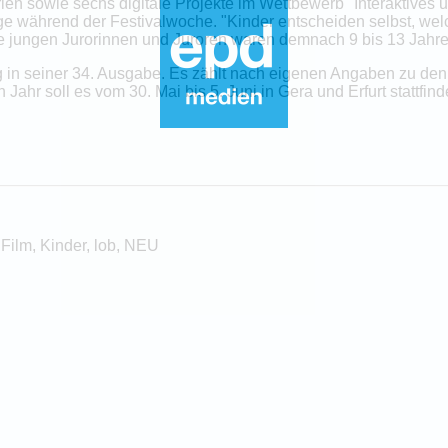
n sowie sechs digitale Projekte im Wettbewerb "Interaktives un
räge während der Festivalwoche. "Kinder entscheiden selbst, we
 Die jungen Jurorinnen und Juroren waren demnach 9 bis 13 Jah
g in seiner 34. Ausgabe. Es zählt nach eigenen Angaben zu den
r soll es vom 30. Mai bis 5. Juni in Gera und Erfurt stattfind
Film, Kinder, lob, NEU