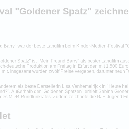
val "Goldener Spatz" zeichne
nd Barry" war der beste Langfilm beim Kinder-Medien-Festival 
Goldener Spatz" ist "Mein Freund Barry" als bester Langfilm au
ch-deutsche Produktion am Freitag in Erfurt den mit 1.500 Euro
ung mit. Insgesamt wurden zwölf Preise vergeben, darunter neun 
derem als beste Darstellerin Lisa Vanhemelrijck in "Heute heiße
nd?". Außerhalb der "Goldenen Spatzen" erhielt Sabina Gröner 
is des MDR-Rundfunkrates. Zudem zeichnete die BJF-Jugend Fil
det