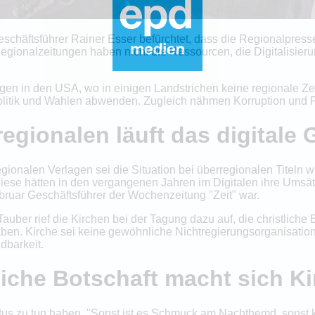
eschäftsführer Rainer Esser befürchtet, dass die Regionalpresse
 Regionalzeitungen haben nicht die Ressourcen, die Digitalisi
n in den USA, wo in einigen Landstrichen keine regionale Zeit
litik und Wahlen abwenden. Zugleich nähmen Korruption und 
egionalen läuft das digitale 
ionalen Verlagen sei die Situation bei überregionalen Titeln wi
iese hätten in den vergangenen Jahren im Digitalen ihre Umsä
ebruar Geschäftsführer der Wochenzeitung "Zeit" war.
ber rief die Kirchen bei der Tagung dazu auf, die christliche 
aben. Kirche sei keine gewöhnliche Nichtregierungsorganisation
dbarkeit.
liche Botschaft macht sich Ki
stus zu tun haben. "Sonst ist es Schmuck am Nachthemd, sonst 