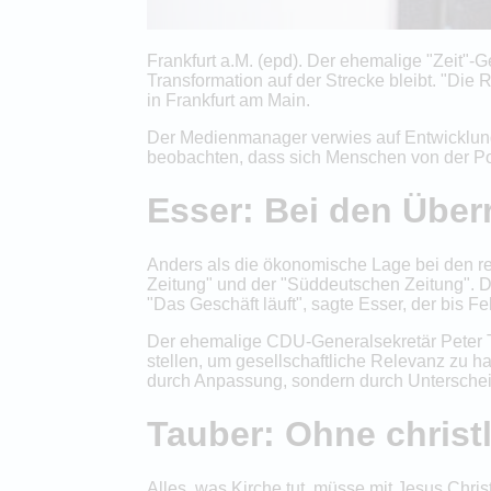
Frankfurt a.M. (epd). Der ehemalige "Zeit"-G
Transformation auf der Strecke bleibt. "Die
in Frankfurt am Main.
Der Medienmanager verwies auf Entwicklunge
beobachten, dass sich Menschen von der Po
Esser: Bei den Überr
Anders als die ökonomische Lage bei den reg
Zeitung" und der "Süddeutschen Zeitung". D
"Das Geschäft läuft", sagte Esser, der bis F
Der ehemalige CDU-Generalsekretär Peter Tau
stellen, um gesellschaftliche Relevanz zu h
durch Anpassung, sondern durch Unterschei
Tauber: Ohne christ
Alles, was Kirche tut, müsse mit Jesus Chri