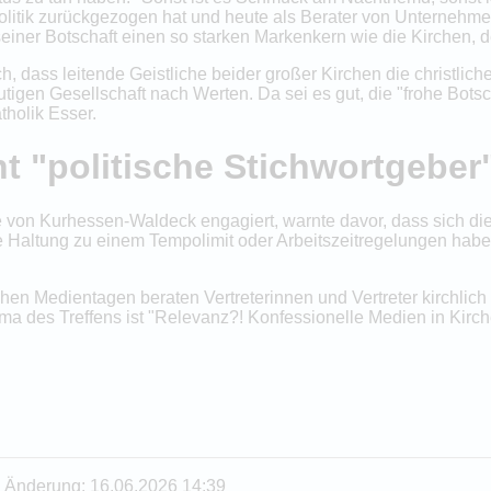
litik zurückgezogen hat und heute als Berater von Unternehmen 
einer Botschaft einen so starken Markenkern wie die Kirchen, de
dass leitende Geistliche beider großer Kirchen die christliche
utigen Gesellschaft nach Werten. Da sei es gut, die "frohe Bots
tholik Esser.
t "politische Stichwortgeber
e von Kurhessen-Waldeck engagiert, warnte davor, dass sich die
e Haltung zu einem Tempolimit oder Arbeitszeitregelungen haben.
hen Medientagen beraten Vertreterinnen und Vertreter kirchli
ma des Treffens ist "Relevanz?! Konfessionelle Medien in Kirch
te Änderung: 16.06.2026 14:39