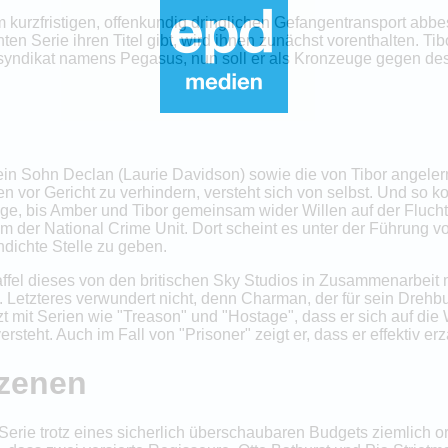
 kurzfristigen, offenkundig dringlichen Gefangentransport abb
en Serie ihren Titel gibt, wird ihnen zunächst vorenthalten. Ti
chersyndikat namens Pegasus, nun soll er als Kronzeuge gegen
n Sohn Declan (Laurie Davidson) sowie die von Tibor angelernt
or Gericht zu verhindern, versteht sich von selbst. Und so komm
e, bis Amber und Tibor gemeinsam wider Willen auf der Flucht s
 der National Crime Unit. Dort scheint es unter der Führung v
dichte Stelle zu geben.
taffel dieses von den britischen Sky Studios in Zusammenarbeit
ellt. Letzteres verwundert nicht, denn Charman, der für sein Dre
zt mit Serien wie "Treason" und "Hostage", dass er sich auf di
eht. Auch im Fall von "Prisoner" zeigt er, dass er effektiv erzä
szenen
Serie trotz eines sicherlich überschaubaren Budgets ziemlich o