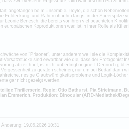
, dass zwei versierte Regisseure, Otto Bathurst und Pia Strietma
 Start, angefangen beim Ensemble. Hoyle, die schon Nebenrollen
sche Entdeckung, und Rahim ohnehin längst in der Speerspitze 
 Leonie Benesch, die bereits vor ihren viel beachteten Kinof
 europäischen Koproduktionen war, ist in ihrer Rolle als Killeri
chwäche von "Prisoner", unter anderem weil sie die Komplexitä
ot-Versatzstücke sind erwartbar wie die, dass der Protagonist In
wörung abzeichnet, ist nicht unbedingt originell. Dennoch gibt 
 Vergessenheit zu geraten scheinen, nur um bei Bedarf dann w
hlreiche, riesige Glaubwürdigkeitsprobleme und Logik-Löcher 
nte gar nicht gezeigt werden.
steilige Thrillerserie, Regie: Otto Bathurst, Pia Strietmann
ian Emmerich, Produktion: Binocular (ARD-Mediathek/Degeto/
te Änderung: 19.06.2026 10:31