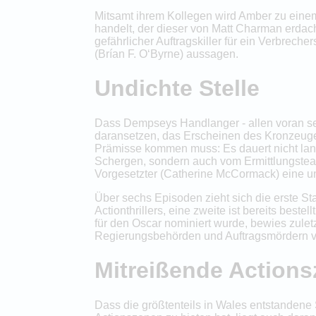
Mitsamt ihrem Kollegen wird Amber zu einem
handelt, der dieser von Matt Charman erdacht
gefährlicher Auftragskiller für ein Verbre
(Brían F. O‘Byrne) aussagen.
Undichte Stelle
Dass Dempseys Handlanger - allen voran sei
daransetzen, das Erscheinen des Kronzeugen v
Prämisse kommen muss: Es dauert nicht lang
Schergen, sondern auch vom Ermittlungsteam
Vorgesetzter (Catherine McCormack) eine un
Über sechs Episoden zieht sich die erste S
Actionthrillers, eine zweite ist bereits best
für den Oscar nominiert wurde, bewies zulet
Regierungsbehörden und Auftragsmördern verst
Mitreißende Action
Dass die größtenteils in Wales entstandene 