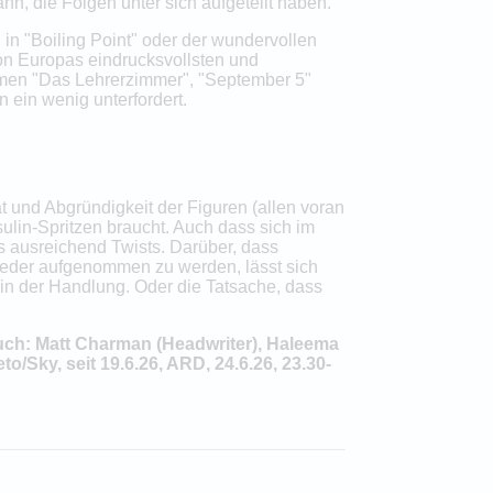
nn, die Folgen unter sich aufgeteilt haben.
 in "Boiling Point" oder der wundervollen
von Europas eindrucksvollsten und
ilmen "Das Lehrerzimmer", "September 5"
n ein wenig unterfordert.
t und Abgründigkeit der Figuren (allen voran
sulin-Spritzen braucht. Auch dass sich im
es ausreichend Twists. Darüber, dass
ieder aufgenommen zu werden, lässt sich
in der Handlung. Oder die Tatsache, dass
, Buch: Matt Charman (Headwriter), Haleema
Sky, seit 19.6.26, ARD, 24.6.26, 23.30-