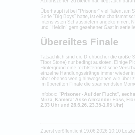
Actionszenen zu bieten hat, liegt auch daran
Überhaupt ist bei "Prisoner" viel Talent am
Serie "Big Boys" hatte, ist eine charismati
intensivsten Schauspielern angekommen. Nur
und "Heldin" gern gesehener Gast in seriellen
Übereiltes Finale
Tatsächlich sind die Drehbücher die große S
Tibor Stone) nur bedingt ausloten. Einige Pl
Hintergrund eine rechtsterroristische Versch
einzelne Handlungsstränge immer wieder in
aber ebenso wenig hinwegsehen wie über za
im übereilten Finale die spannendsten Mome
infobox:
"Prisoner - Auf der Flucht", sech
Mirza, Kamera: Aske Alexander Foss, Flor
2.33 Uhr und 26.6.26, 23.35-1.05 Uhr)
Zuerst veröffentlicht 19.06.2026 10:10 Letz