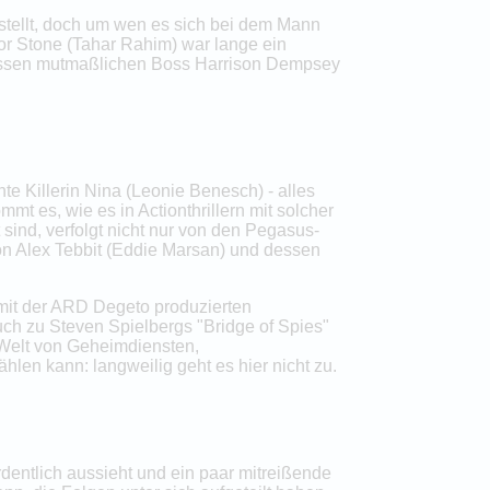
estellt, doch um wen es sich bei dem Mann
bor Stone (Tahar Rahim) war lange ein
 dessen mutmaßlichen Boss Harrison Dempsey
e Killerin Nina (Leonie Benesch) - alles
t es, wie es in Actionthrillern mit solcher
ind, verfolgt nicht nur von den Pegasus-
on Alex Tebbit (Eddie Marsan) und dessen
 mit der ARD Degeto produzierten
hbuch zu Steven Spielbergs "Bridge of Spies"
e Welt von Geheimdiensten,
hlen kann: langweilig geht es hier nicht zu.
rdentlich aussieht und ein paar mitreißende