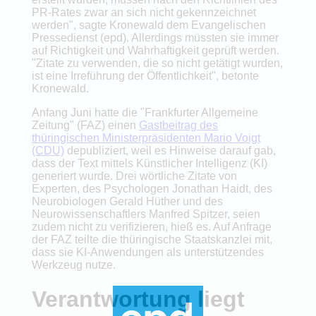
PR-Rates zwar an sich nicht gekennzeichnet
werden", sagte Kronewald dem Evangelischen
Pressedienst (epd). Allerdings müssten sie immer
auf Richtigkeit und Wahrhaftigkeit geprüft werden.
"Zitate zu verwenden, die so nicht getätigt wurden,
ist eine Irreführung der Öffentlichkeit", betonte
Kronewald.
Anfang Juni hatte die "Frankfurter Allgemeine
Zeitung" (FAZ) einen
Gastbeitrag des
thüringischen Ministerpräsidenten Mario Voigt
(CDU)
depubliziert, weil es Hinweise darauf gab,
dass der Text mittels Künstlicher Intelligenz (KI)
generiert wurde. Drei wörtliche Zitate von
Experten, des Psychologen Jonathan Haidt, des
Neurobiologen Gerald Hüther und des
Neurowissenschaftlers Manfred Spitzer, seien
zudem nicht zu verifizieren, hieß es. Auf Anfrage
der FAZ teilte die thüringische Staatskanzlei mit,
dass sie KI-Anwendungen als unterstützendes
Werkzeug nutze.
Verantwortung liegt