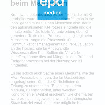
beim Menschen
Kronewald betonte, dass es bei Texten, die mit KI
erarbeitet wurden, also immer einen "human in the
loop" geben müsse, einen Menschen also, der in
den automatisierten KI-Prozess eingreife und die
Inhalte prüfe. "Die letzte Verantwortung über KI-
generierte Texte einer Presseabteilung liegt beim
Menschen", sagte die Professorin für
Kommunikationsmanagement und PR-Evaluation
an der Hochschule für Angewandte
Wissenschaften Kiel. Sollten die Vorwürfe
zutreffen, könnte dies auf Mängel in den Prüf- und
Freigabeprozessen bei der Nutzung von KI
hindeuten.
Es sei jedoch auch Sache eines Mediums, wie der
FAZ, Presseabteilungen, die für Gastbeiträge
angefragt seien, über die KI-Richtlinien der
Zeitung zu unterrichten. "Es obliegt ja dem
Medium, zu entscheiden, unter welchen
Konditionen ein Artikel erscheint." Gleichermaßen
wäre es statthaft gewesen, wenn die thüringische
Staatskanzlei vorab über eine mögliche KI-