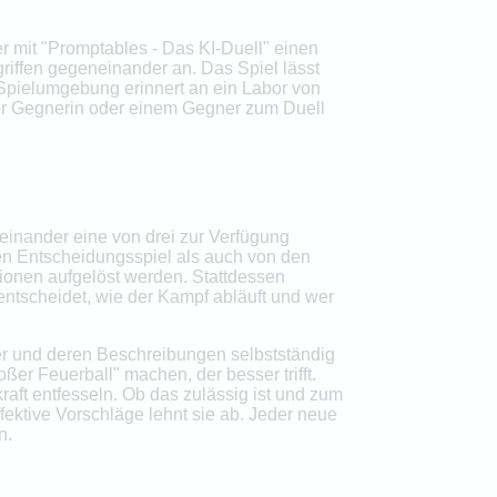
er mit "Promptables - Das KI-Duell" einen
griffen gegeneinander an. Das Spiel lässt
e Spielumgebung erinnert an ein Labor von
ner Gegnerin oder einem Gegner zum Duell
neinander eine von drei zur Verfügung
en Entscheidungsspiel als auch von den
ionen aufgelöst werden. Stattdessen
entscheidet, wie der Kampf abläuft und wer
ter und deren Beschreibungen selbstständig
er Feuerball" machen, der besser trifft.
aft entfesseln. Ob das zulässig ist und zum
fektive Vorschläge lehnt sie ab. Jeder neue
n.