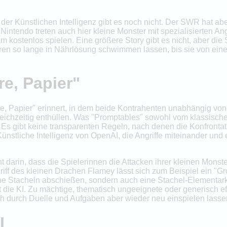
 der Künstlichen Intelligenz gibt es noch nicht. Der SWR hat ab
intendo treten auch hier kleine Monster mit spezialisierten An
am kostenlos spielen. Eine größere Story gibt es nicht, aber di
turen so lange in Nährlösung schwimmen lassen, bis sie von ei
re, Papier"
here, Papier" erinnert, in dem beide Kontrahenten unabhängig vo
eichzeitig enthüllen. Was "Promptables" sowohl vom klassisch
Es gibt keine transparenten Regeln, nach denen die Konfrontat
ünstliche Intelligenz von OpenAI, die Angriffe miteinander und 
t darin, dass die Spielerinnen die Attacken ihrer kleinen Mons
f des kleinen Drachen Flamey lässt sich zum Beispiel ein "Groß
lne Stacheln abschießen, sondern auch eine Stachel-Elementarkr
 die KI. Zu mächtige, thematisch ungeeignete oder generisch ef
ich durch Duelle und Aufgaben aber wieder neu einspielen lasse
I