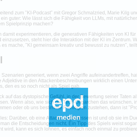
leitend zum "KI-Podcast" mit Gregor Schmalzried, Marie Kilg 
h ein guter: Wie lässt sich die Fähigkeit von LLMs, mit natürli
nem Spielprinzip machen?
amit experimentieren, die generativen Fähigkeiten von KI für 
 einzusetzen, steht hier die Interaktion mit der KI im Zentrum. 
ß es mache, "KI gemeinsam kreativ und bewusst zu nutzen", teil
l
 Szenarien generiert, wenn zwei Angriffe aufeinandertreffen, h
Adjektive in den Attackenbeschreibungen wirklich einen Unter
, den es so noch nicht als Spiel gab.
ck auf das dystopische Gefühl, in der Bewertung seiner Taten
ssen. Wenn also, wie sich die Tech-Oligarchen das wünschen, in
men oder ob uns bestimmte Privilegien zustehen, dann ist "Pro
lles: Darüber, ob eine Attacke angemessen ist und ob sie im Du
an die Entscheidungen nicht. Ein Tipp des Spiels weist sogar 
wird, kann es sich lohnen, es einfach noch einmal zu probieren