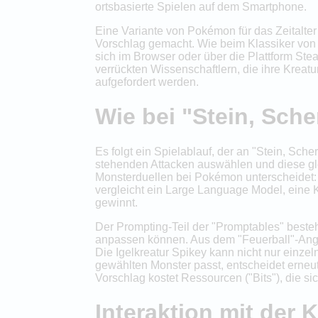
ortsbasierte Spielen auf dem Smartphone.
Eine Variante von Pokémon für das Zeitalter
Vorschlag gemacht. Wie beim Klassiker von N
sich im Browser oder über die Plattform Ste
verrückten Wissenschaftlern, die ihre Krea
aufgefordert werden.
Wie bei "Stein, Sche
Es folgt ein Spielablauf, der an "Stein, Sc
stehenden Attacken auswählen und diese gl
Monsterduellen bei Pokémon unterscheidet: 
vergleicht ein Large Language Model, eine K
gewinnt.
Der Prompting-Teil der "Promptables" besteh
anpassen können. Aus dem "Feuerball"-Angrif
Die Igelkreatur Spikey kann nicht nur einze
gewählten Monster passt, entscheidet erneut
Vorschlag kostet Ressourcen ("Bits"), die s
Interaktion mit der K