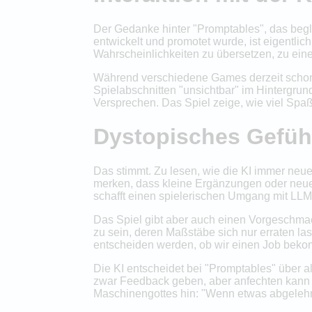
Der Gedanke hinter "Promptables", das beg
entwickelt und promotet wurde, ist eigentlic
Wahrscheinlichkeiten zu übersetzen, zu ei
Während verschiedene Games derzeit schon d
Spielabschnitten "unsichtbar" im Hintergrund
Versprechen. Das Spiel zeige, wie viel Spa
Dystopisches Gefüh
Das stimmt. Zu lesen, wie die KI immer neue
merken, dass kleine Ergänzungen oder neue 
schafft einen spielerischen Umgang mit LLMs
Das Spiel gibt aber auch einen Vorgeschma
zu sein, deren Maßstäbe sich nur erraten la
entscheiden werden, ob wir einen Job bekom
Die KI entscheidet bei "Promptables" über a
zwar Feedback geben, aber anfechten kann m
Maschinengottes hin: "Wenn etwas abgelehnt 