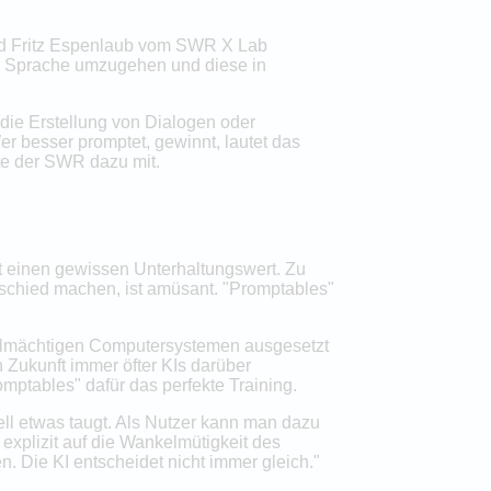
und Fritz Espenlaub vom SWR X Lab
cher Sprache umzugehen und diese in
die Erstellung von Dialogen oder
Wer besser promptet, gewinnt, lautet das
te der SWR dazu mit.
at einen gewissen Unterhaltungswert. Zu
schied machen, ist amüsant. "Promptables"
 allmächtigen Computersystemen ausgesetzt
 Zukunft immer öfter KIs darüber
mptables" dafür das perfekte Training.
ell etwas taugt. Als Nutzer kann man dazu
explizit auf die Wankelmütigkeit des
. Die KI entscheidet nicht immer gleich."