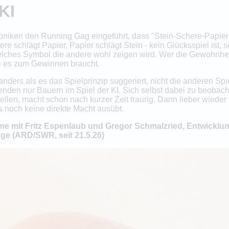
KI
niken den Running Gag eingeführt, dass "Stein-Schere-Papier", 
re schlägt Papier, Papier schlägt Stein - kein Glücksspiel ist,
 welches Symbol die andere wohl zeigen wird. Wer die Gewohnh
ie es zum Gewinnen braucht.
nders als es das Spielprinzip suggeriert, nicht die anderen Spi
ielenden nur Bauern im Spiel der KI. Sich selbst dabei zu beobac
ellen, macht schon nach kurzer Zeit traurig. Dann lieber wieder
 noch keine direkte Macht ausübt.
ame mit Fritz Espenlaub und Gregor Schmalzried, Entwickl
rge (ARD/SWR, seit 21.5.26)