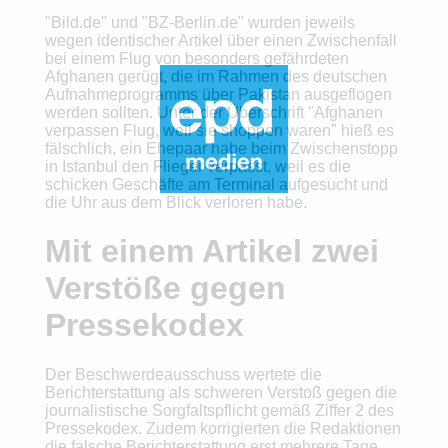
"Bild.de" und "BZ-Berlin.de" wurden jeweils
wegen identischer Artikel über einen Zwischenfall
bei einem Flug von besonders gefährdeten
Afghanen gerügt, die im Rahmen des deutschen
Aufnahmeprogramms über Pakistan ausgeflogen
werden sollten. Unter der Überschrift "Afghanen
verpassen Flug, weil sie shoppen waren" hieß es
fälschlich, ein Ehepaar habe beim Zwischenstopp
in Istanbul den Flieger verpasst, weil es die
schicken Geschäfte am Terminal aufgesucht und
die Uhr aus dem Blick verloren habe.
Mit einem Artikel zwei
Verstöße gegen
Pressekodex
Der Beschwerdeausschuss wertete die
Berichterstattung als schweren Verstoß gegen die
journalistische Sorgfaltspflicht gemäß Ziffer 2 des
Pressekodex. Zudem korrigierten die Redaktionen
die falsche Berichterstattung erst mehrere Tage