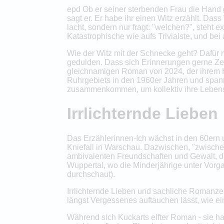
epd Ob er seiner sterbenden Frau die Hand ge
sagt er. Er habe ihr einen Witz erzählt. Dass
lacht, sondern nur fragt: "welchen?", steht 
Katastrophische wie aufs Trivialste, und bei
Wie der Witz mit der Schnecke geht? Dafür
gedulden. Dass sich Erinnerungen gerne Zeit
gleichnamigen Roman von 2024, der ihrem H
Ruhrgebiets in den 1960er Jahren und spannt
zusammenkommen, um kollektiv ihre Lebens
Irrlichternde Lieben
Das Erzählerinnen-Ich wächst in den 60ern
Kniefall in Warschau. Dazwischen, "zwische
ambivalenten Freundschaften und Gewalt, di
Wuppertal, wo die Minderjährige unter Vorga
durchschaut).
Irrlichternde Lieben und sachliche Romanzen
längst Vergessenes auftauchen lässt, wie ei
Während sich Kuckarts elfter Roman - sie ha