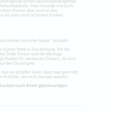
uckart gelingt dieses spannungssteigernde
rkunftsfamilie, ihrer Freunde und nicht
ht beim Kürzen aber auch in den
aus ein paar noch schönere Funken.
asscherben auf einer Mauer" feststellt.
as eigene Werk in Erscheinung. Wo der
 die Dritte Person und die Montage
 Bürkle) für lakonische Distanz, für eine
auf den Grund geht.
e man es schaffen kann, dass man gern lebt,
n im Keller, die nicht weniger werden.
 Kuckart nach ihrem gleichnamigen