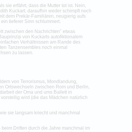
ie erfährt, dass die Mutter tot ist. Nein,
Judith Kuckart, daraufhin weder schimpft noch
 mit dem Prekär-Familiären, neugierig aufs
 ein tieferer Sinn schlummert.
elt zwischen den Nachrichten" etwas
Bauprinzip von Kuckarts autofiktionalem
einfachen Verhältnissen am Rande des
 alten Tanzensembles noch einmal
hsen zu lassen.
ildern von Terrorismus, Mondlandung,
inen Ortswechseln zwischen Rom und Berlin,
darbeit der Oma und ums Ballett in
vorstellig wird (die das Mädchen natürlich
: wie sie langsam kriecht und manchmal
 - beim Driften durch die Jahre manchmal im