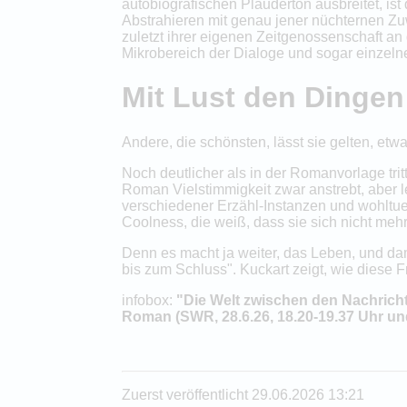
autobiografischen Plauderton ausbreitet, is
Abstrahieren mit genau jener nüchternen Zuw
zuletzt ihrer eigenen Zeitgenossenschaft an
Mikrobereich der Dialoge und sogar einzeln
Mit Lust den Dinge
Andere, die schönsten, lässt sie gelten, etw
Noch deutlicher als in der Romanvorlage tr
Roman Vielstimmigkeit zwar anstrebt, aber l
verschiedener Erzähl-Instanzen und wohltuen
Coolness, die weiß, dass sie sich nicht meh
Denn es macht ja weiter, das Leben, und dam
bis zum Schluss". Kuckart zeigt, wie diese F
infobox:
"Die Welt zwischen den Nachrich
Roman (SWR, 28.6.26, 18.20-19.37 Uhr u
Zuerst veröffentlicht 29.06.2026 13:21