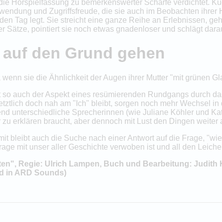
t die Hörspielfassung zu bemerkenswerter Schärfe verdichtet. K
endung und Zugriffsfreude, die sie auch im Beobachten ihrer He
 den Tag legt. Sie streicht eine ganze Reihe an Erlebnissen, ge
er Sätze, pointiert sie noch etwas gnadenloser und schlägt dar
n auf den Grund gehen
a wenn sie die Ähnlichkeit der Augen ihrer Mutter "mit grünen Gl
itt so auch der Aspekt eines resümierenden Rundgangs durch d
etztlich doch nah am "Ich" bleibt, sorgen noch mehr Wechsel in
d unterschiedliche Sprecherinnen (wie Juliane Köhler und Katja
r zu erklären braucht, aber dennoch mit Lust den Dingen weiter 
it bleibt auch die Suche nach einer Antwort auf die Frage, "wi
rage mit unser aller Geschichte verwoben ist und all den Leiche
ten", Regie: Ulrich Lampen, Buch und Bearbeitung: Judith
nd in ARD Sounds)