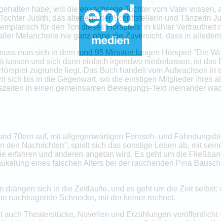
halten habe, will die erwachsene Tochter vom Vater wissen, als s
 Tochter Judith, das alter ego der Schriftstellerin und Tänzerin 
exemplarisch für den Ton dieses Hörspiels: in kühler Vertrautheit
 aller Melancholie nie ganz ohne die Zuversicht, dass in alledem
 muss man sich in dem rund 95 Minuten langen Hörspiel "Die W
 lassen und sich dann einfach irgendwo niederlassen, ist das 
örspiel zugrunde liegt. Das Buch handelt vom Aufwachsen in 
 sich bis in die Gegenwart, wo die einstigen Mitglieder ihres
zeiten in einen gemeinsamen Bewegungs-Text ineinander wac
 und 70ern auf, mit allgegenwärtigen Fernseh- und Fahndungsb
n den Nachrichten", spielt sich das sonstige Leben ab, mit se
e erfahren und anderen angetan wird. Es geht um die Fließban
ukelung eines falschen Alters bei der rauchenden Pina Bausch 
 drängen sich in die Zeitläufte, und es geht um die Zeit selbst
ne nachtragende Schnecke, mit der keiner rechnet.
t auch Theaterstücke, Novellen und Erzählungen veröffentlicht