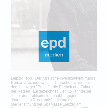
Leipzig (epd). Der russische Investigativjournalist
Roman Alexandrowitsch Dobrochotow wird mit
dem Leipziger "Preis für die Freiheit und Zukunft
der Medien" ausgezeichnet. Der 42-Jährige sei
"einer der profiliertesten unabhängigen
Journalisten Russlands", erklärte die
Medienstiftung der Sparkasse Leipzig am