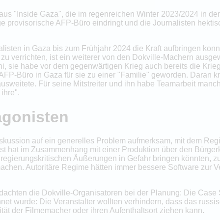
us "Inside Gaza", die im regenreichen Winter 2023/2024 in der
ge provisorische AFP-Büro eindringt und die Journalisten hekt
isten in Gaza bis zum Frühjahr 2024 die Kraft aufbringen konnte
zu verrichten, ist ein weiterer von den Dokville-Machern ausgew
hi, sie habe vor dem gegenwärtigen Krieg auch bereits die Kri
as AFP-Büro in Gaza für sie zu einer "Familie" geworden. Daran 
 ausweitete. Für seine Mitstreiter und ihn habe Teamarbeit man
ihre".
agonisten
skussion auf ein generelles Problem aufmerksam, mit dem Reg
lbst hat im Zusammenhang mit einer Produktion über den Bürger
t regierungskritischen Äußerungen in Gefahr bringen könnten, zu
machen. Autoritäre Regime hätten immer bessere Software zur 
chten die Dokville-Organisatoren bei der Planung: Die Case S
hnet wurde: Die Veranstalter wollten verhindern, dass das russi
ität der Filmemacher oder ihren Aufenthaltsort ziehen kann.