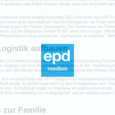
 gewesen, sagt Editor Sinitsin. Heute seien sie nicht mehr denk
e israelische Armee Anfang November 2023 das Büro von AFP in 
t, als Israel eine internationale Nachrichtenagentur ins Visier
 Krieg gegen die Hamas hinausgehe. Die Gewinnung von Partne
 France und der belgische Sender RTBF seien die einzigen öffent
 Perspektive in Gaza arbeitender Journalisten zu erzählen". Me
Logistik aufbauen
vier, in Frankreich habe das Team nach der Ausstrahlung Einla
 dagegen nur eine Rezension erschienen, in der "Süddeutsche
n sich die Macher durch die Auszeichnung mit dem Roman-Brod
sich auf dem Panel der AFP-Fotograf und Videojournalist Bela
net wurde. Er gehört zwar nicht zu den Protagonisten von "In
n ihm. Al-Sabbagh sagte, er überlasse es jedem anwesenden Jo
te Büro-Ausstattung zur Verfügung hat" und an ständig neuen 
 zur Familie