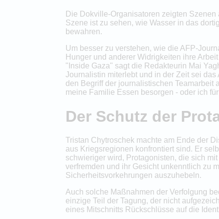
Die Dokville-Organisatoren zeigten Szenen a
Szene ist zu sehen, wie Wasser in das dorti
bewahren.
Um besser zu verstehen, wie die AFP-Journal
Hunger und anderer Widrigkeiten ihre Arbeit 
"Inside Gaza" sagt die Redakteurin Mai Yag
Journalistin miterlebt und in der Zeit sei d
den Begriff der journalistischen Teamarbeit
meine Familie Essen besorgen - oder ich für 
Der Schutz der Prot
Tristan Chytroschek machte am Ende der Di
aus Kriegsregionen konfrontiert sind. Er se
schwieriger wird, Protagonisten, die sich mi
verfremden und ihr Gesicht unkenntlich zu 
Sicherheitsvorkehrungen auszuhebeln.
Auch solche Maßnahmen der Verfolgung beda
einzige Teil der Tagung, der nicht aufgezeic
eines Mitschnitts Rückschlüsse auf die Ident