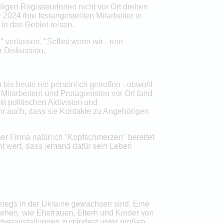
igen Regisseurinnen nicht vor Ort drehen
024 ihre festangestellten Mitarbeiter in
 in das Gebiet reisen.
" verlassen. "Selbst wenn wir - rein
r Diskussion.
bis heute nie persönlich getroffen - obwohl
itarbeitern und Protagonisten vor Ort fand
it politischen Aktivisten und
hr auch, dass sie Kontakte zu Angehörigen
ner Firma natürlich "Kopfschmerzen" bereitet
ht wert, dass jemand dafür sein Leben
riegs in der Ukraine gewachsen sind. Eine
 sehen, wie Ehefrauen, Eltern und Kinder von
stveranstaltungen zumindest unter großen