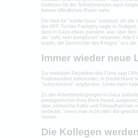
Gefahren für die Teilnehmenden noch möglich
keinen öffentlichen Raum mehr.
Die Idee für "Inside Gaza" entstand, als di
der AFP-Tochter Factstory sagte in Stuttgar
dass in Gaza etwas passiere, was über den
als "sehr, sehr kompliziert" erwiesen. Arte
waren, die Geschichte des Krieges "aus der
Immer wieder neue 
Zur medialen Rezeption des Films sagt Olli
Radiosendern bekommen, in Deutschland sei
"schockierend" empfunden. Umso mehr hätte
Zu den Arbeitsbedingungen in Gaza äußerte 
prestigereichen Rory Beck Award ausgezeich
aber zahlreiche Fotos und Filmaufnahmen vo
bedeutet, "wenn man nicht mehr die gewohn
müsse.
Die Kollegen werden