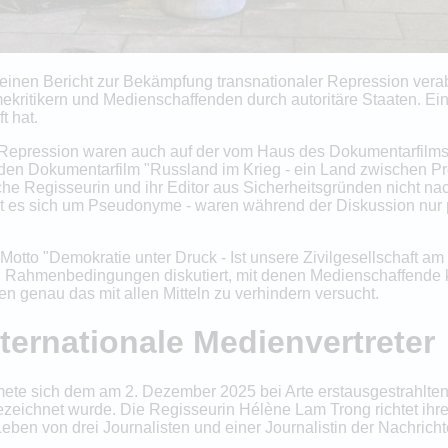
einen Bericht zur Bekämpfung transnationaler Repression verabs
kritikern und Medienschaffenden durch autoritäre Staaten. Ei
t hat.
Repression waren auch auf der vom Haus des Dokumentarfilms i
 den Dokumentarfilm "Russland im Krieg - ein Land zwischen P
he Regisseurin und ihr Editor aus Sicherheitsgründen nicht nac
delt es sich um Pseudonyme - waren während der Diskussion nur
m Motto "Demokratie unter Druck - Ist unsere Zivilgesellschaft 
 Rahmenbedingungen diskutiert, mit denen Medienschaffende ko
ien genau das mit allen Mitteln zu verhindern versucht.
nternationale Medienvertreter
dmete sich dem am 2. Dezember 2025 bei Arte erstausgestrahlte
zeichnet wurde. Die Regisseurin Hélène Lam Trong richtet ihren
 Leben von drei Journalisten und einer Journalistin der Nachri