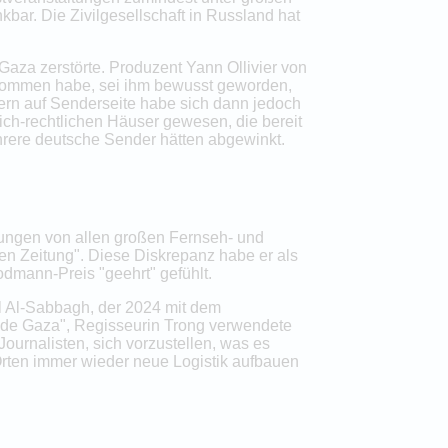
bar. Die Zivilgesellschaft in Russland hat
Gaza zerstörte. Produzent Yann Ollivier von
 genommen habe, sei ihm bewusst geworden,
rn auf Senderseite habe sich dann jedoch
lich-rechtlichen Häuser gewesen, die bereit
hrere deutsche Sender hätten abgewinkt.
dungen von allen großen Fernseh- und
n Zeitung". Diese Diskrepanz habe er als
mann-Preis "geehrt" gefühlt.
l Al-Sabbagh, der 2024 mit dem
side Gaza", Regisseurin Trong verwendete
urnalisten, sich vorzustellen, was es
Orten immer wieder neue Logistik aufbauen