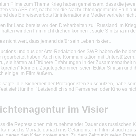
elten Filme zum Thema Krieg haben gemeinsam, dass die jeweil
sten von AFP erst, nachdem die Nachrichtenagentur im Frühjahr 2
und des Einreiseverbots für internationale Medienvertreter nicht
ten ihr Land bereits vor den Dreharbeiten zu "Russland im Krieg
hätten wir den Film nicht drehen können", sagte Sinitsina in de
s nicht wert, dass jemand dafür sein Leben riskiert.
ductions und aus der Arte-Redaktion des SWR haben die beiden 
 gearbeitet haben. Auch die Kommunikation mit Unterstützern, M
dazu, sie hätten auf "frühere Erfahrungen in der Zusammenarbeit m
kgreifen" können. Zugutegekommen seien Editor Sinitsin und i
ch einige im Film äußern.
 sagte, die Sicherheit der Protagonisten zu schützen, habe sei
t steht für ihn: "Letztendlich sind Fernsehen oder Kino es nic
ichtenagentur im Visier
dass die Repressionen mit zunehmender Dauer des russischen K
de, kam sechs Monate danach ins Gefängnis. Im Film ist auch zu
u gegen den Krieg protestieren. Zu dem Zeitpunkt seien Prote