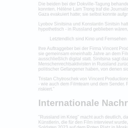
Die beiden bei der Dokville-Tagung behand
konnten. Hélène Lam Trong traf die Journali
Gaza evakuiert hatte; sie selbst konnte aufgr
Lyobov Sinitsina und Konstantin Sinitsin hat
hypothetisch - in Russland geblieben wären, 
Letztendlich sind Kino und Fernsehen e
Ihre Auftraggeber bei der Firma Vincent Pro
sie gemeinsam eineinhalb Jahre an dem Film
ausschließlich digital statt. Sinitsina sagt 
Menschenrechtsaktivisten in Russland zurüc
politischer Gefangener haben, von denen si
Tristan Chytroschek von Vincent Productions
- wie auch dem Filmteam und dem Sender. Fes
riskiert."
Internationale Nachr
"Russland im Krieg" macht auch deutlich, 
Künstlerin, die für den Film interviewt wur
Soldaten 2023 auf dem Roten Platz in Moska