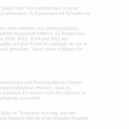
 Stadt Chan Yunis entstanden. In einer
isch versuchen, ihr Equipment vor Schaden zu
n, trotz Internet- und Stromausfälllen,
ählter Ausschnitt hilfreich: Zu Beginn von
ege 2008, 2012, 2014 und 2021 als
knüpfte auf dem Panel Al-Sabbagh an, als er
chmal geheißen, "dass meine Kollegen für
isseurinnen und Produzenten bei Filmen
krieg in Myanmar erfahren, dass es
 schützen. Es reiche nicht, ihre Stimme zu
Verfügung, um solche
tudy zu "Russland im Krieg" war der
sche Regime mithilfe einer digitalen Analyse