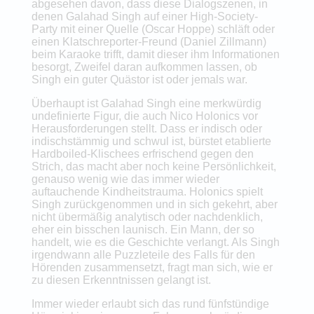
abgesehen davon, dass diese Dialogszenen, in
denen Galahad Singh auf einer High-Society-
Party mit einer Quelle (Oscar Hoppe) schläft oder
einen Klatschreporter-Freund (Daniel Zillmann)
beim Karaoke trifft, damit dieser ihm Informationen
besorgt, Zweifel daran aufkommen lassen, ob
Singh ein guter Quästor ist oder jemals war.
Überhaupt ist Galahad Singh eine merkwürdig
undefinierte Figur, die auch Nico Holonics vor
Herausforderungen stellt. Dass er indisch oder
indischstämmig und schwul ist, bürstet etablierte
Hardboiled-Klischees erfrischend gegen den
Strich, das macht aber noch keine Persönlichkeit,
genauso wenig wie das immer wieder
auftauchende Kindheitstrauma. Holonics spielt
Singh zurückgenommen und in sich gekehrt, aber
nicht übermäßig analytisch oder nachdenklich,
eher ein bisschen launisch. Ein Mann, der so
handelt, wie es die Geschichte verlangt. Als Singh
irgendwann alle Puzzleteile des Falls für den
Hörenden zusammensetzt, fragt man sich, wie er
zu diesen Erkenntnissen gelangt ist.
Immer wieder erlaubt sich das rund fünfstündige