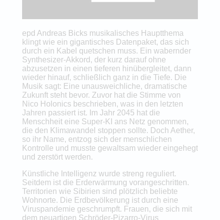
epd Andreas Bicks musikalisches Hauptthema
klingt wie ein gigantisches Datenpaket, das sich
durch ein Kabel quetschen muss. Ein wabernder
Synthesizer-Akkord, der kurz darauf ohne
abzusetzen in einen tieferen hinübergleitet, dann
wieder hinauf, schließlich ganz in die Tiefe. Die
Musik sagt: Eine unausweichliche, dramatische
Zukunft steht bevor. Zuvor hat die Stimme von
Nico Holonics beschrieben, was in den letzten
Jahren passiert ist. Im Jahr 2045 hat die
Menschheit eine Super-KI ans Netz genommen,
die den Klimawandel stoppen sollte. Doch Aether,
so ihr Name, entzog sich der menschlichen
Kontrolle und musste gewaltsam wieder eingehegt
und zerstört werden.
Künstliche Intelligenz wurde streng reguliert.
Seitdem ist die Erderwärmung vorangeschritten.
Territorien wie Sibirien sind plötzlich beliebte
Wohnorte. Die Erdbevölkerung ist durch eine
Viruspandemie geschrumpft. Frauen, die sich mit
dem neuartigen Schröder-Pizarro-Virus