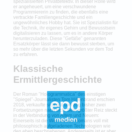
spezialisierten Privatdetektiv. In dieser Rolle wird
er angeheuert, um eine verschwundene
Programmiererin zu finden, die ebenfalls eine
vertrackte Familiengeschichte und ein
ungewöhnliches Hobby hat. Sie ist Spezialistin für
die Technik, ihr eigenes Gehirn und Bewusstsein
digitalisieren zu lassen, um es in andere Körper
herunterzuladen. Diese "Gefäße" genannten
Ersatzkörper lässt sie dann bewusst sterben, um
so mehr über die letzten Sekunden vor dem Tod
zu erfahren.
Klassische
Ermittlergeschichte
Der Roman "Hologrammatica" des einstigen
"Spiegel"-Journalisten Tom Hillenbrand erschien
2018, verkaufte sich gut und zog bisher zwei
Fortsetzungen nach sich. Sein größter Reiz steckt
in der Verbindung von Altem und Neuem:
Einerseits ist die Welt dieses Romans voll mit
philosophisch aufgeladenen Technologien wie
den eben beschriebenen. Andererseits ist er aber