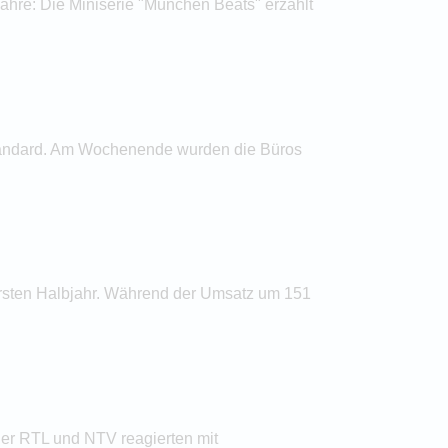
ahre: Die Miniserie "München Beats" erzählt
 Standard. Am Wochenende wurden die Büros
rsten Halbjahr. Während der Umsatz um 151
er RTL und NTV reagierten mit