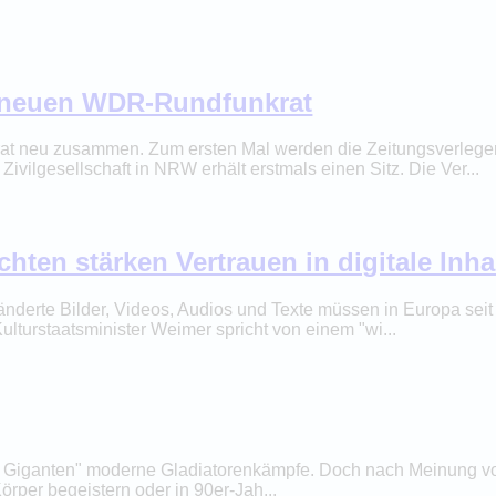
m neuen WDR-Rundfunkrat
at neu zusammen. Zum ersten Mal werden die Zeitungsverlege
ivilgesellschaft in NRW erhält erstmals einen Sitz. Die Ver...
hten stärken Vertrauen in digitale Inha
eränderte Bilder, Videos, Audios und Texte müssen in Europa sei
turstaatsminister Weimer spricht von einem "wi...
der Giganten" moderne Gladiatorenkämpfe. Doch nach Meinung 
örper begeistern oder in 90er-Jah...