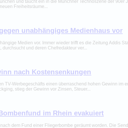
ünchen und taucht ein in die Münchner Technoszene der 90er J
neuen Freiheitsräume...
t gegen unabhängiges Medienhaus vor
hängige Medien vor. Immer wieder trifft es die Zeitung Addis
, durchsucht und deren Chefredakteur ver...
winn nach Kostensenkungen
hen TV-Werbegeschäfts einen überraschend hohen Gewinn im e
ckging, stieg der Gewinn vor Zinsen, Steuer...
 Bombenfund im Rhein evakuiert
g nach dem Fund einer Fliegerbombe geräumt worden. Die Send