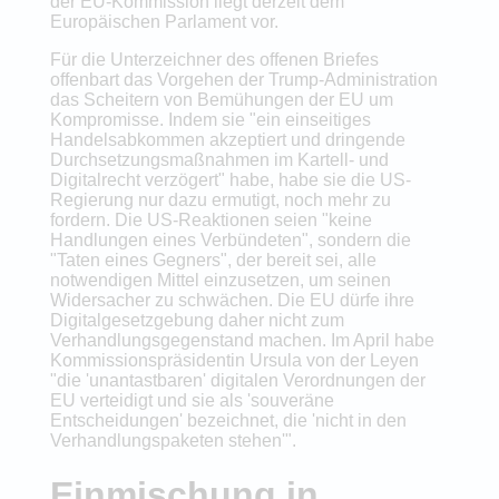
der EU-Kommission liegt derzeit dem
Europäischen Parlament vor.
Für die Unterzeichner des offenen Briefes
offenbart das Vorgehen der Trump-Administration
das Scheitern von Bemühungen der EU um
Kompromisse. Indem sie "ein einseitiges
Handelsabkommen akzeptiert und dringende
Durchsetzungsmaßnahmen im Kartell- und
Digitalrecht verzögert" habe, habe sie die US-
Regierung nur dazu ermutigt, noch mehr zu
fordern. Die US-Reaktionen seien "keine
Handlungen eines Verbündeten", sondern die
"Taten eines Gegners", der bereit sei, alle
notwendigen Mittel einzusetzen, um seinen
Widersacher zu schwächen. Die EU dürfe ihre
Digitalgesetzgebung daher nicht zum
Verhandlungsgegenstand machen. Im April habe
Kommissionspräsidentin Ursula von der Leyen
"die 'unantastbaren' digitalen Verordnungen der
EU verteidigt und sie als 'souveräne
Entscheidungen' bezeichnet, die 'nicht in den
Verhandlungspaketen stehen'".
Einmischung in