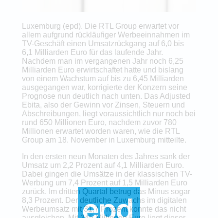
Luxemburg (epd). Die RTL Group erwartet vor
allem aufgrund rückläufiger Werbeeinnahmen im
TV-Geschäft einen Umsatzrückgang auf 6,0 bis
6,1 Milliarden Euro für das laufende Jahr.
Nachdem man im vergangenen Jahr noch 6,25
Milliarden Euro erwirtschaftet hatte und bislang
von einem Wachstum auf bis zu 6,45 Milliarden
ausgegangen war, korrigierte der Konzern seine
Prognose nun deutlich nach unten. Das Adjusted
Ebita, also der Gewinn vor Zinsen, Steuern und
Abschreibungen, liegt voraussichtlich nur noch bei
rund 650 Millionen Euro, nachdem zuvor 780
Millionen erwartet worden waren, wie die RTL
Group am 18. November in Luxemburg mitteilte.
In den ersten neun Monaten des Jahres sank der
Umsatz um 2,2 Prozent auf 4,1 Milliarden Euro.
Dabei gingen die Umsätze in der klassischen TV-
Werbung um 7,4 Prozent auf 1,5 Milliarden Euro
zurück. Im dritten Quartal betrug das Minus sogar
8,3 Prozent. Der deutliche Zuwachs im digitalen
Werbeumsatz mit 31,7 Prozent konnte das nicht
ausgleichen. Mit 345 Millionen Euro liegt dieser