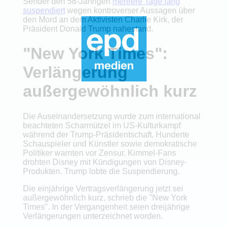
Sender den 58-Jährigen
mehrere Tage lang
suspendiert
wegen kontroverser Aussagen über
den Mord an dem Aktivisten Charlie Kirk, der
Präsident Donald Trump nahestand.
"New York Times":
Verlängerung
außergewöhnlich kurz
Die Auseinandersetzung wurde zum international
beachteten Scharmützel im US-Kulturkampf
während der Trump-Präsidentschaft. Hunderte
Schauspieler und Künstler sowie demokratische
Politiker warnten vor Zensur. Kimmel-Fans
drohten Disney mit Kündigungen von Disney-
Produkten. Trump lobte die Suspendierung.
Die einjährige Vertragsverlängerung jetzt sei
außergewöhnlich kurz, schrieb die "New York
Times". In der Vergangenheit seien dreijährige
Verlängerungen unterzeichnet worden.