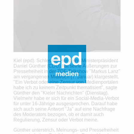
Kiel (epd). Schleswig-Holsteins Ministerpräsident
Daniel Günther (CDU) hat seine Äußerungen zur
Pressefreiheit in der ZDF-Talkshow "Markus Lanz"
am vergangenen Mittwoch (7. Januar) klargestellt.
"Ein Verbot oder eine Zensur von Medienportalen
habe ich zu keinem Zeitpunkt thematisiert", sagte
Günther den "Kieler Nachrichten" (Dienstag).
Vielmehr habe er sich für ein Social-Media-Verbot
für unter 16-Jährige ausgesprochen. Darauf habe
sich auch seine Antwort "Ja" auf eine Nachfrage
des Moderators bezogen, ob er damit auch
Regulierung, Zensur oder Verbot meine.
Günther unterstrich, Meinungs- und Pressefreiheit