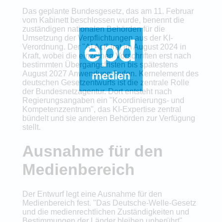
Das geplante Bundesgesetz, das am 11. Februar
vom Kabinett beschlossen wurde, benennt die
zuständigen nationalen Behörden für die
Umsetzung der Verpflichtungen aus der KI-
Verordnung. Der "AI Act" trat im August 2024 in
Kraft, wobei die einzelnen Vorschriften erst nach
bestimmten Übergangsfristen bis spätestens
August 2027 Anwendung finden. Kernelement des
deutschen Gesetzentwurfs ist die zentrale Rolle
der Bundesnetzagentur. Dort entsteht nach
Regierungsangaben ein "Koordinierungs- und
Kompetenzzentrum", das KI-Expertise zentral
bündelt und sie anderen Behörden zur Verfügung
stellt.
Ausnahme für den
Medienbereich
Der Entwurf legt eine Ausnahme für den
Medienbereich fest. "Das Deutsche-Welle-Gesetz
und die medienrechtlichen Zuständigkeiten und
Bestimmungen der Länder bleiben unberührt",