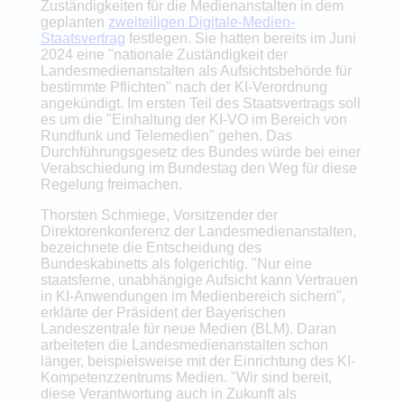
Zuständigkeiten für die Medienanstalten in dem
geplanten
zweiteiligen Digitale-Medien-
Staatsvertrag
festlegen. Sie hatten bereits im Juni
2024 eine "nationale Zuständigkeit der
Landesmedienanstalten als Aufsichtsbehörde für
bestimmte Pflichten" nach der KI-Verordnung
angekündigt. Im ersten Teil des Staatsvertrags soll
es um die "Einhaltung der KI-VO im Bereich von
Rundfunk und Telemedien" gehen. Das
Durchführungsgesetz des Bundes würde bei einer
Verabschiedung im Bundestag den Weg für diese
Regelung freimachen.
Thorsten Schmiege, Vorsitzender der
Direktorenkonferenz der Landesmedienanstalten,
bezeichnete die Entscheidung des
Bundeskabinetts als folgerichtig. "Nur eine
staatsferne, unabhängige Aufsicht kann Vertrauen
in KI-Anwendungen im Medienbereich sichern",
erklärte der Präsident der Bayerischen
Landeszentrale für neue Medien (BLM). Daran
arbeiteten die Landesmedienanstalten schon
länger, beispielsweise mit der Einrichtung des KI-
Kompetenzzentrums Medien. "Wir sind bereit,
diese Verantwortung auch in Zukunft als