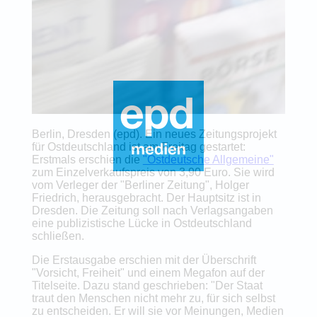
Berlin, Dresden (epd). Ein neues Zeitungsprojekt
für Ostdeutschland ist am Freitag gestartet:
Erstmals erschien die
"Ostdeutsche Allgemeine"
zum Einzelverkaufspreis von 3,90 Euro. Sie wird
vom Verleger der "Berliner Zeitung", Holger
Friedrich, herausgebracht. Der Hauptsitz ist in
Dresden. Die Zeitung soll nach Verlagsangaben
eine publizistische Lücke in Ostdeutschland
schließen.
Die Erstausgabe erschien mit der Überschrift
"Vorsicht, Freiheit" und einem Megafon auf der
Titelseite. Dazu stand geschrieben: "Der Staat
traut den Menschen nicht mehr zu, für sich selbst
zu entscheiden. Er will sie vor Meinungen, Medien