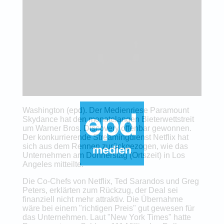
Washington (epd). Der Medienriese Paramount
Skydance hat den monatelangen Bieterwettstreit
um Warner Bros. Discovery offenbar gewonnen.
Der konkurrierende Streamingdienst Netflix hat
sich aus dem Rennen zurückgezogen, wie das
Unternehmen am Donnerstag (Ortszeit) in Los
Angeles mitteilte.
Die Co-Chefs von Netflix, Ted Sarandos und Greg
Peters, erklärten zum Rückzug, der Deal sei
finanziell nicht mehr attraktiv. Die Übernahme
wäre bei einem "richtigen Preis" gut gewesen für
das Unternehmen. Laut "New York Times" hatte