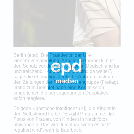
Berlin (epd). Die Präsidentin der UN-
Generalversammlung, Annalena Baerbock, hält
den Schutz vor digitaler Gewalt in Deutschland für
unzureichend. "Andere Länder sind da weiter",
sagte die ehemalige deutsche Außenministerin
den Zeitungen der Funke Mediengruppe (Freitag).
Irland zum Beispiel habe eine Kommission
eingerichtet, die bei sogenannten Deepfakes
sofort reagiere.
Es gebe Künstliche Intelligenz (KI), die Kinder in
den Selbstmord treibe. "Es gibt Programme, die
Fotos von Frauen, von Kindern in Nacktfotos
umwandeln. Das wird furchtbar, wenn es nicht
reguliert wird", warnte Baerbock.