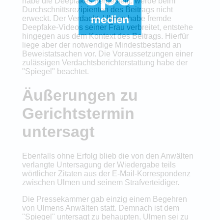
habe die Deepfakes hergestellt, werde beim
Durchschnittsrezipienten des Beitrags nicht
erweckt. Der Verdacht, Ulmen habe fremde
Deepfake-Videos seiner Frau verbreitet, entstehe
hingegen aus dem Kontext des Beitrags. Hierfür
liege aber der notwendige Mindestbestand an
Beweistatsachen vor. Die Voraussetzungen einer
zulässigen Verdachtsberichterstattung habe der
"Spiegel" beachtet.
Äußerungen zu
Gerichtstermin
untersagt
Ebenfalls ohne Erfolg blieb die von den Anwälten
verlangte Untersagung der Wiedergabe teils
wörtlicher Zitaten aus der E-Mail-Korrespondenz
zwischen Ulmen und seinem Strafverteidiger.
Die Pressekammer gab einzig einem Begehren
von Ulmens Anwälten statt. Demnach ist dem
"Spiegel" untersagt zu behaupten, Ulmen sei zu