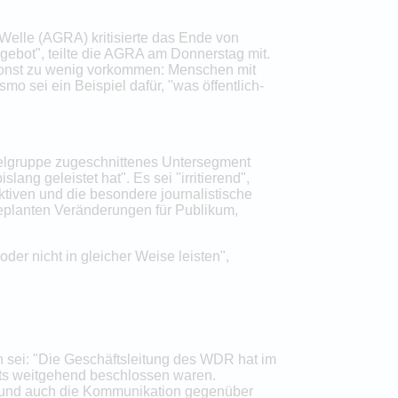
elle (AGRA) kritisierte das Ende von
ngebot", teilte die AGRA am Donnerstag mit.
 sonst zu wenig vorkommen: Menschen mit
o sei ein Beispiel dafür, "was öffentlich-
ielgruppe zugeschnittenes Untersegment
ng geleistet hat". Es sei "irritierend",
ktiven und die besondere journalistische
geplanten Veränderungen für Publikum,
der nicht in gleicher Weise leisten",
 sei: "Die Geschäftsleitung des WDR hat im
eits weitgehend beschlossen waren.
 und auch die Kommunikation gegenüber