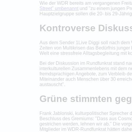
Wie der WDR bereits am vergangenen Freitag 
Street" umbenannt
und "zu einem jungen Pro
Hauptzielgruppe sollen die 20- bis 29-Jähri
Kontroverse Diskus
Aus dem Sender 1Live Diggi soll nach dem 
Zeiten von Multikrisen das Bedürfnis junger
Welt eine stressfreie Alltagsbegleitung mit 
Bei der Diskussion im Rundfunkrat stand n
interkulturellen Zusammenlebens mit dem n
fremdsprachigen Angebote, zum Verbleib de
Miteinander auch Menschen über 30 erreiche
austauscht".
Grüne stimmten geg
Frank Jablonski, kulturpolitischer Sprecher
Beschluss des Gremiums: "Dass aus Cosmo kü
gestrichen werden, lehnen wir ab." Die vor
Mitglieder im WDR-Rundfunkrat hätten dah