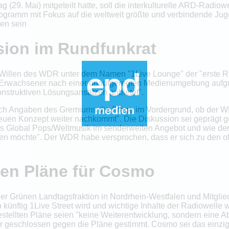
(29. Mai) mitgeteilt hatte, soll die interkulturelle ARD-Radiow
gramm mit Fokus auf die weltweit größte und verbindende Juge
gen sein
sion im Rundfunkrat
Willen des WDR unter dem Namen "1Live Lounge" der "erste R
 Erwachsener nach einer unaufgeregten Medienumgebung aufgreif
konstruktiven Lösungsansätzen anbietet".
ach Angaben des Gremiums die Frage im Vordergrund, ob der W
euen Konzept weiter nachkommt". Die Diskussion sei geprägt g
s Global Pops/Weltmusik im senderweiten Angebot und wie de
n möchte". Der WDR habe versprochen, dass er sich zu den off
en Pläne für Cosmo
 der Grünen Landtagsfraktion in Nordrhein-Westfalen und Mitglie
nftig 1Live Street wird und wichtige Inhalte der Radiowelle 
gestellten Pläne seien "keine Weiterentwicklung, sondern eine
er geschlossen gegen die Pläne gestimmt. Cosmo sei das ein