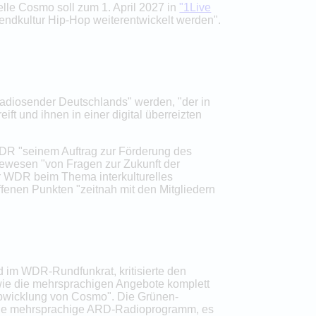
elle Cosmo soll zum 1. April 2027 in
"1Live
ndkultur Hip-Hop weiterentwickelt werden".
adiosender Deutschlands" werden, "der in
t und ihnen in einer digital überreizten
DR "seinem Auftrag zur Förderung des
ewesen "von Fragen zur Zukunft der
r WDR beim Thema interkulturelles
enen Punkten "zeitnah mit den Mitgliedern
d im WDR-Rundfunkrat, kritisierte den
wie die mehrsprachigen Angebote komplett
 Abwicklung von Cosmo". Die Grünen-
zige mehrsprachige ARD-Radioprogramm, es