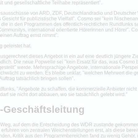
t und gesellschaftliche Teilhabe repräsentiert".
nsausschüsse von ARD, ZDF, Deutschlandradio und Deutscher W
 Gesicht für publizistische Vielfalt". Cosmo sei "kein Nischena
, die in den Programmen des öffentlich-rechtlichen Rundfunks
unitys, international orientierte Hörerinnen und Hörer". Cosm
einen Auftrag ernst nimmt".
 geleistet hat.
sgerechnet dieses Angebot in ein auf eine deutlich jüngere Z
ch. Die neue Popwelle sei "kein Ersatz für das, was Cosmo bisla
estellt" werde. Mehrsprachige Angebote, internationale Perspe
schwächt zu werden. Es bleibe unklar, "welchen Mehrwert die 
uftrag tatsächlich bringen sollen".
ndfunks, "Angebote zu schaffen, die kommerzielle Anbieter nicht o
darf sie nicht dort abbauen, wo sie tatsächlich gelebt wird."
-Geschäftsleitung
den Weg, auf dem die Entscheidung des WDR zustande gekommen
 erfuhren von zentralen Weichenstellungen erst, als diese ber
den, Kritik aus den Programmbereichen fand zu wenig Gehör,