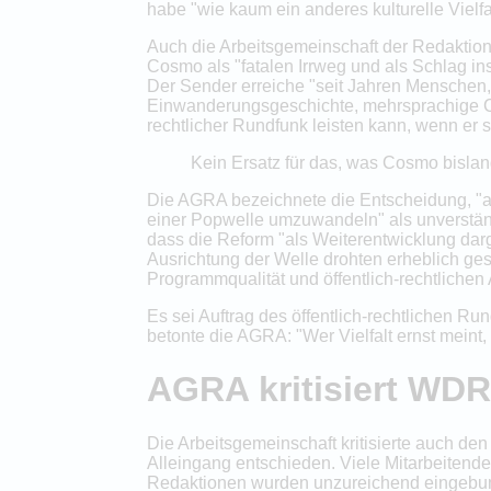
habe "wie kaum ein anderes kulturelle Vielfal
Auch die Arbeitsgemeinschaft der Redaktio
Cosmo als "fatalen Irrweg und als Schlag ins
Der Sender erreiche "seit Jahren Menschen
Einwanderungsgeschichte, mehrsprachige Comm
rechtlicher Rundfunk leisten kann, wenn er s
Kein Ersatz für das, was Cosmo bislang
Die AGRA bezeichnete die Entscheidung, "au
einer Popwelle umzuwandeln" als unverständli
dass die Reform "als Weiterentwicklung darg
Ausrichtung der Welle drohten erheblich ge
Programmqualität und öffentlich-rechtlichen A
Es sei Auftrag des öffentlich-rechtlichen Ru
betonte die AGRA: "Wer Vielfalt ernst meint, 
AGRA kritisiert WDR
Die Arbeitsgemeinschaft kritisierte auch 
Alleingang entschieden. Viele Mitarbeitende
Redaktionen wurden unzureichend eingebun