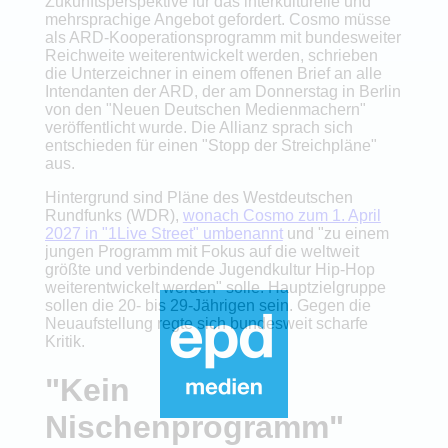
Zukunftsperspektive für das interkulturelle und
mehrsprachige Angebot gefordert. Cosmo müsse
als ARD-Kooperationsprogramm mit bundesweiter
Reichweite weiterentwickelt werden, schrieben
die Unterzeichner in einem offenen Brief an alle
Intendanten der ARD, der am Donnerstag in Berlin
von den "Neuen Deutschen Medienmachern"
veröffentlicht wurde. Die Allianz sprach sich
entschieden für einen "Stopp der Streichpläne"
aus.
Hintergrund sind Pläne des Westdeutschen
Rundfunks (WDR),
wonach Cosmo zum 1. April
2027 in "1Live Street" umbenannt
und "zu einem
jungen Programm mit Fokus auf die weltweit
größte und verbindende Jugendkultur Hip-Hop
weiterentwickelt werden" solle. Hauptzielgruppe
sollen die 20- bis 29-Jährigen sein. Gegen die
Neuaufstellung regte sich bundesweit scharfe
Kritik.
"Kein
Nischenprogramm"