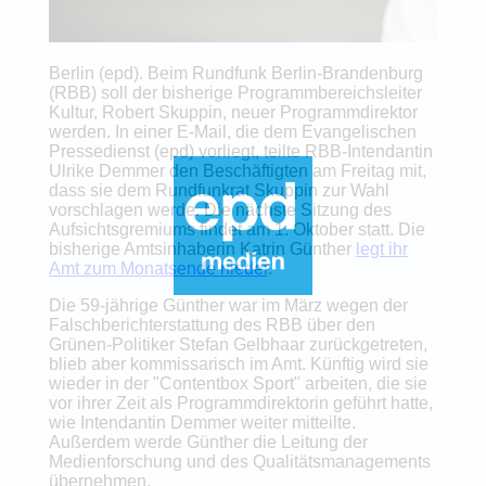
Berlin (epd). Beim Rundfunk Berlin-Brandenburg
(RBB) soll der bisherige Programmbereichsleiter
Kultur, Robert Skuppin, neuer Programmdirektor
werden. In einer E-Mail, die dem Evangelischen
Pressedienst (epd) vorliegt, teilte RBB-Intendantin
Ulrike Demmer den Beschäftigten am Freitag mit,
dass sie dem Rundfunkrat Skuppin zur Wahl
vorschlagen werde. Die nächste Sitzung des
Aufsichtsgremiums findet am 1. Oktober statt. Die
bisherige Amtsinhaberin Katrin Günther
legt ihr
Amt zum Monatsende nieder
.
Die 59-jährige Günther war im März wegen der
Falschberichterstattung des RBB über den
Grünen-Politiker Stefan Gelbhaar zurückgetreten,
blieb aber kommissarisch im Amt. Künftig wird sie
wieder in der "Contentbox Sport" arbeiten, die sie
vor ihrer Zeit als Programmdirektorin geführt hatte,
wie Intendantin Demmer weiter mitteilte.
Außerdem werde Günther die Leitung der
Medienforschung und des Qualitätsmanagements
übernehmen.