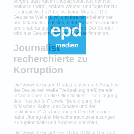
sorgen, dass Alican Uludag sofort aus der Haft
entlassen wird", erklärte Weimer und fügte hinzu:
"Journalistische Arbeit ist keine Straftat." Die
Deutsche Welle (DW) und ihre Mitarbeiterinnen
und Mitarbeiter müssten in der Türkei frei arbeiten
und unabhängig berichten können. Der Sender
wird aus Steuermitteln des Bundes finanziert.
Journalist
recherchierte zu
Korruption
Die Vorwürfe gegen Uludag lauten nach Angaben
der Deutschen Welle "Verbreitung irreführender
Informationen an die Öffentlichkeit", "Beleidigung
des Präsidenten" sowie "Beleidigung der
türkischen Nation, des Staates und der
Institutionen". Als langjähriger Gerichtsreporter
habe Uludag über Menschenrechtsverletzungen,
Korruptionsfälle und Prozesse berichtet.
Die Vorwürfe beziehen sich laut DW auf einen X-