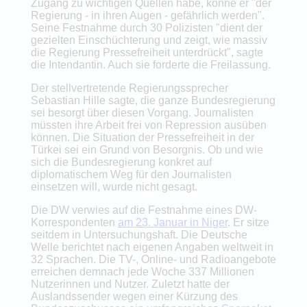
Zugang zu wichtigen Quellen habe, könne er "der
Regierung - in ihren Augen - gefährlich werden".
Seine Festnahme durch 30 Polizisten "dient der
gezielten Einschüchterung und zeigt, wie massiv
die Regierung Pressefreiheit unterdrückt", sagte
die Intendantin. Auch sie forderte die Freilassung.
Der stellvertretende Regierungssprecher
Sebastian Hille sagte, die ganze Bundesregierung
sei besorgt über diesen Vorgang. Journalisten
müssten ihre Arbeit frei von Repression ausüben
können. Die Situation der Pressefreiheit in der
Türkei sei ein Grund von Besorgnis. Ob und wie
sich die Bundesregierung konkret auf
diplomatischem Weg für den Journalisten
einsetzen will, wurde nicht gesagt.
Die DW verwies auf die Festnahme eines DW-
Korrespondenten
am 23. Januar in Niger
. Er sitze
seitdem in Untersuchungshaft. Die Deutsche
Welle berichtet nach eigenen Angaben weltweit in
32 Sprachen. Die TV-, Online- und Radioangebote
erreichen demnach jede Woche 337 Millionen
Nutzerinnen und Nutzer. Zuletzt hatte der
Auslandssender wegen einer Kürzung des