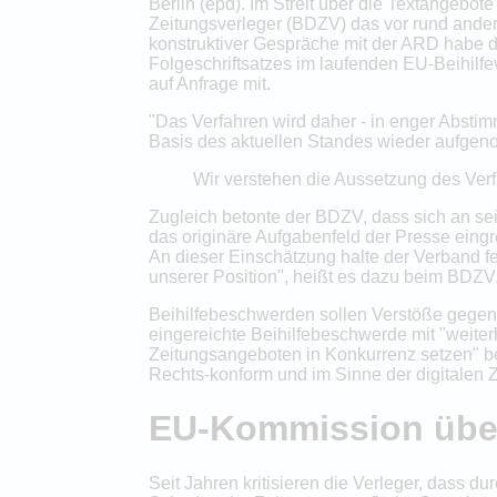
Berlin (epd). Im Streit über die Textangebot
Zeitungsverleger (BDZV) das vor rund ande
konstruktiver Gespräche mit der ARD habe der
Folgeschriftsatzes im laufenden EU-Beihilf
auf Anfrage mit.
"Das Verfahren wird daher - in enger Absti
Basis des aktuellen Standes wieder aufgeno
Wir verstehen die Aussetzung des Verfa
Zugleich betonte der BDZV, dass sich an sein
das originäre Aufgabenfeld der Presse eingr
An dieser Einschätzung halte der Verband fe
unserer Position", heißt es dazu beim BDZV
Beihilfebeschwerden sollen Verstöße gegen 
eingereichte Beihilfebeschwerde mit "weiterh
Zeitungsangeboten in Konkurrenz setzen" be
Rechts-konform und im Sinne der digitalen
EU-Kommission überp
Seit Jahren kritisieren die Verleger, dass 