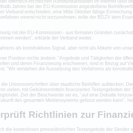
e der öffentlich-rechtlichen Rundfunkanstalten im Internet lässt
rthalb Jahren bei der EU-Kommission angestoßene Beihilfeverf
 Verband entschieden, eine Mitte Oktober fällige Einreichung e
everfahren vorerst nicht vorzunehmen, teilte der BDZV dem Ev
mmung mit der EU-Kommission - aus formalen Gründen zunächst 
mmen werden", erklärte der Verband weiter.
hrens als konstruktives Signal, aber nicht als Abkehr von unser
er Position nichts ändere: "Angebote und Tätigkeiten der öffent
eifen und deren Finanzierung erschweren, sind in Bezug auf Vie
st. "Wir verstehen die Aussetzung des Verfahrens als konstrukti
.
die Unionsvorschriften über staatliche Beihilfen aufdecken. D
in vielen, mit Gebührenmitteln finanzierten Textangeboten der S
gründet. Ziel der Beschwerde sei es, "auf eine Debatte hinzuwi
 Zukunft des gesamten Mediensystems gefasst werden kann", hi
rüft Richtlinien zur Finanz
durch die kostenlosen presseähnlichen Textangebote der Sender 