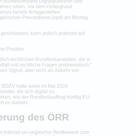
 der Bundesverband Digitalpublisher und
ahren ruhen. Vor dem Hintergrund
ines bereits fertiggestellten
angelischen Pressedienst (epd) am Montag
geschlossen, kann jedoch jederzeit auf
er Position.
lich-rechtlichen Rundfunkanstalten, die in
lfalt und rechtliche Fragen problematisch."
ves Signal, aber nicht als Abkehr von
er BDZV hatte seine im Mai 2024
ender, die sich digital zu
rken, wie der Rundfunkauftrag künftig EU-
eß es damals.
ierung des ÖRR
im Internet ein ungleicher Wettbewerb zum