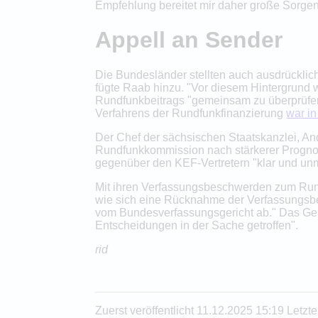
Empfehlung bereitet mir daher große Sorgen
Appell an Sender
Die Bundesländer stellten auch ausdrücklic
fügte Raab hinzu. "Vor diesem Hintergrund 
Rundfunkbeitrags "gemeinsam zu überprüfen, 
Verfahrens der Rundfunkfinanzierung
war in
Der Chef der sächsischen Staatskanzlei, A
Rundfunkkommission nach stärkerer Prognos
gegenüber den KEF-Vertretern "klar und un
Mit ihren Verfassungsbeschwerden zum Rundf
wie sich eine Rücknahme der Verfassungsbe
vom Bundesverfassungsgericht ab." Das Ger
Entscheidungen in der Sache getroffen".
rid
Zuerst veröffentlicht 11.12.2025 15:19 Letz