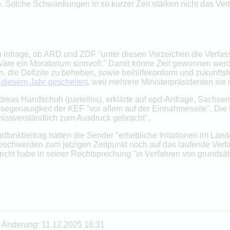
. Solche Schwankungen in so kurzer Zeit stärken nicht das Ver
h infrage, ob ARD und ZDF "unter diesen Vorzeichen die Verfas
wäre ein Moratorium sinnvoll." Damit könne Zeit gewonnen werd
die Defizite zu beheben, sowie beihilfekonform und zukunftsfe
 diesem Jahr gescheitert
, weil mehrere Ministerpräsidenten sie 
ndreas Handschuh (parteilos), erklärte auf epd-Anfrage, Sach
egenauigkeit der KEF "vor allem auf der Einnahmeseite". Die 
missverständlich zum Ausdruck gebracht".
unkbeitrag hätten die Sender "erhebliche Irritationen im Länd
schwerden zum jetzigen Zeitpunkt noch auf das laufende Verf
icht habe in seiner Rechtsprechung "in Verfahren von grundsä
te Änderung: 11.12.2025 16:31