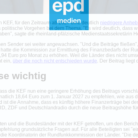
 KEF, für den Zeitraum ab 2027 eine deutlich
niedrigere Anhe
s politische Vorgehen bei dem Thema. "Es wird deutlich, dass 
aben", sagte die rheinland-pfälzische Medienstaatssekretärin
en Sender sei weiter angewachsen. "Und die Beiträge fließen",
hatte die Kommission zur Ermittlung des Finanzbedarfs der Ru
94 Euro pro Monat zu erhöhen. Weil die Länder dies nicht ums
t ein,
über die noch nicht entschieden wurde
. Der Beitrag liegt
se wichtig
ss die KEF nun eine geringere Erhöhung des Beitrags vorschla
atlich 18,64 Euro zum 1. Januar 2027 zu empfehlen, wie aus 
nd ist die Annahme, dass es künftig höhere Finanzerträge bei d
 ZDF und Deutschlandradio durch die neue Beitragshöhe für 
ten und die Bundesländer mit der KEF getroffen, um den Bericht
fehlung grundsätzliche Fragen auf. Für alle Beteiligten sei "e
 die Koordinatorin der Rundfunkkommission der Länder. "Die de