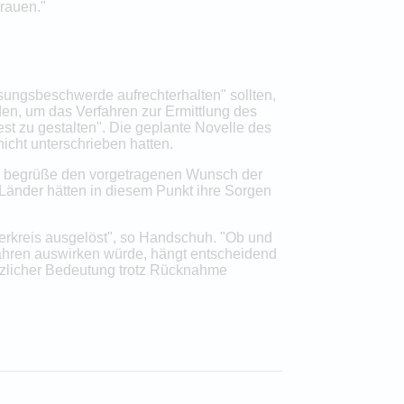
trauen."
sungsbeschwerde aufrechterhalten" sollten,
en, um das Verfahren zur Ermittlung des
st zu gestalten". Die geplante Novelle des
nicht unterschrieben hatten.
sen begrüße den vorgetragenen Wunsch der
Länder hätten in diesem Punkt ihre Sorgen
erkreis ausgelöst", so Handschuh. "Ob und
ahren auswirken würde, hängt entscheidend
tzlicher Bedeutung trotz Rücknahme