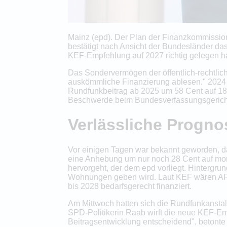
Mainz (epd). Der Plan der Finanzkommission
bestätigt nach Ansicht der Bundesländer da
KEF-Empfehlung auf 2027 richtig gelegen h
Das Sondervermögen der öffentlich-rechtlich
auskömmliche Finanzierung ablesen." 2024 
Rundfunkbeitrag ab 2025 um 58 Cent auf 18,
Beschwerde beim Bundesverfassungsgerich
Verlässliche Progno
Vor einigen Tagen war bekannt geworden, da
eine Anhebung um nur noch 28 Cent auf mon
hervorgeht, der dem epd vorliegt. Hintergru
Wohnungen geben wird. Laut KEF wären ARD,
bis 2028 bedarfsgerecht finanziert.
Am Mittwoch hatten sich die Rundfunkanstal
SPD-Politikerin Raab wirft die neue KEF-Emp
Beitragsentwicklung entscheidend", betonte