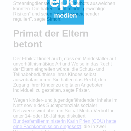
Streamingdienste sowie KI-Chatbots ausweichen
könnten. Die hätten "nicht minder gewichtige
Risiken" und seien "noch unzureichender
reguliert", sagte Simon.
Primat der Eltern
betont
Der Ethikrat findet auch, dass ein Mindestalter auf
unverhältnismäßige Art und Weise in das Recht
der Eltern eingreifen würde, die Schutz- und
Teilhabebedürfnisse ihres Kindes selbst
auszubalancieren. Sie hätten das Recht, den
Zugang ihrer Kinder zu digitalen Angeboten
individuell zu gestalten, sagte Frister.
Wegen kinder- und jugendgefährdender Inhalte im
Netz sowie des Suchtpotenzials sozialer
Netzwerke wird über ein Social-Media-Verbot für
unter 14- oder 16-Jährige diskutiert.
Bundesfamilienministerin Karin Prien (CDU) hatte
eine Fachkommission eingesetzt
, die in zwei