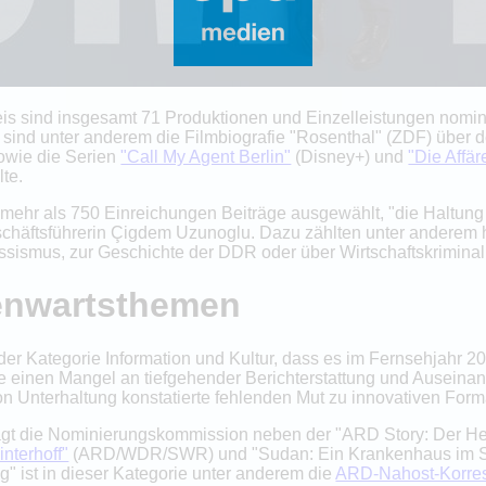
eis sind insgesamt 71 Produktionen und Einzelleistungen nomini
n sind unter anderem die Filmbiografie "Rosenthal" (ZDF) über 
owie die Serien
"Call My Agent Berlin"
(Disney+) und
"Die Affä
lte.
ehr als 750 Einreichungen Beiträge ausgewählt, "die Haltung 
eschäftsführerin Çigdem Uzunoglu. Dazu zählten unter anderem
ismus, zur Geschichte der DDR oder über Wirtschaftskriminali
genwartsthemen
er Kategorie Information und Kultur, dass es im Fernsehjahr 20
einen Mangel an tiefgehender Berichterstattung und Auseinand
 Unterhaltung konstatierte fehlenden Mut zu innovativen Form
hlägt die Nominierungskommission neben der "ARD Story: Der H
nterhoff"
(ARD/WDR/SWR) und "Sudan: Ein Krankenhaus im Sc
g" ist in dieser Kategorie unter anderem die
ARD-Nahost-Korres